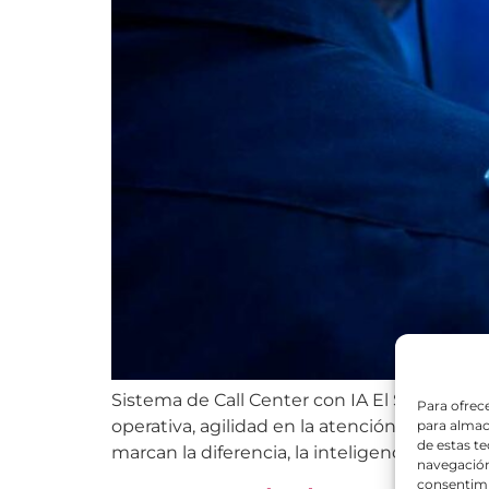
Sistema de Call Center con IA El Sistema d
Para ofrec
operativa, agilidad en la atención y optimi
para almac
de estas t
marcan la diferencia, la inteligencia artificia
navegación 
consentimi