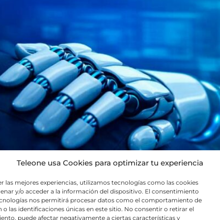
Teleone usa Cookies para optimizar tu experiencia
e Call Center con IA se ha convertido en una herramient
er las mejores experiencias, utilizamos tecnologías como las cookies
zación de recursos humanos. En un entorno donde la veloc
enar y/o acceder a la información del dispositivo. El consentimiento
ecnologías nos permitirá procesar datos como el comportamiento de
l permite […]
o las identificaciones únicas en este sitio. No consentir o retirar el
ento, puede afectar negativamente a ciertas características y