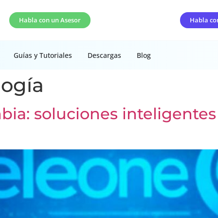
Habla con un Asesor
Habla co
Guías y Tutoriales
Descargas
Blog
logía
mbia: soluciones inteligent