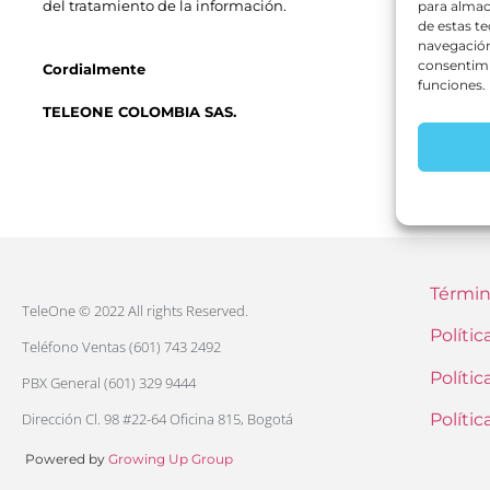
del tratamiento de la información.
para almac
de estas t
navegación 
consentimi
Cordialmente
funciones.
TELEONE COLOMBIA SAS.
Términ
TeleOne © 2022 All rights Reserved.
Polític
Teléfono Ventas (601) 743 2492
Políti
PBX General (601) 329 9444
Dirección Cl. 98 #22-64 Oficina 815, Bogotá
Políti
Powered by
Growing Up Group