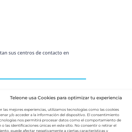
tan sus centros de contacto en
Teleone usa Cookies para optimizar tu experiencia
mnicanal mejora la experiencia del
er las mejores experiencias, utilizamos tecnologías como las cookies
, confirmación posterior a una compra
enar y/o acceder a la información del dispositivo. El consentimiento
binación con llamadas, WhatsApp u otros
ecnologías nos permitirá procesar datos como el comportamiento de
o las identificaciones únicas en este sitio. No consentir o retirar el
ento, puede afectar negativamente a ciertas características y