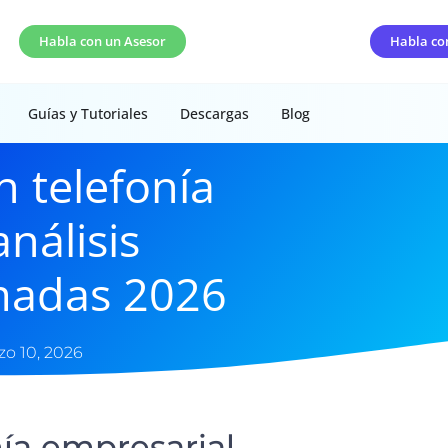
Habla con un Asesor
Habla co
Guías y Tutoriales
Descargas
Blog
n telefonía
nálisis
madas 2026
o 10, 2026
nía empresarial