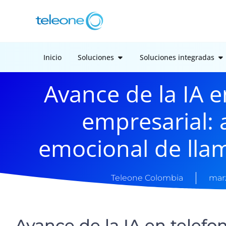
Inicio
Soluciones
Soluciones integradas
Avance de la IA e
empresarial: a
emocional de lla
Teleone Colombia
marz
Avance de la IA en telefo