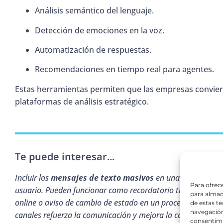
Análisis semántico del lenguaje.
Detección de emociones en la voz.
Automatización de respuestas.
Recomendaciones en tiempo real para agentes.
Estas herramientas permiten que las empresas convier
plataformas de análisis estratégico.
Te puede interesar...
Incluir los
mensajes de texto masivos
en una estrategia o
Para ofrec
usuario. Pueden funcionar como recordatorio tras un email
para almac
online o aviso de cambio de estado en un proceso. Su com
de estas t
navegación 
canales refuerza la comunicación y mejora la conversión.
consentimi