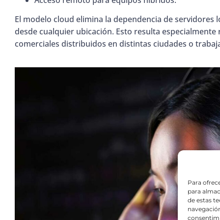
Acceso remoto para equipos híbridos.
El modelo cloud elimina la dependencia de servidores loc
desde cualquier ubicación. Esto resulta especialmente
comerciales distribuidos en distintas ciudades o trab
Para ofrec
para almac
de estas t
navegación 
consentimi