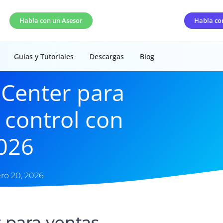
Habla con un Asesor
Habla co
Guías y Tutoriales
Descargas
Blog
 Center para
y control con
026
ro 20, 2026
 para ventas