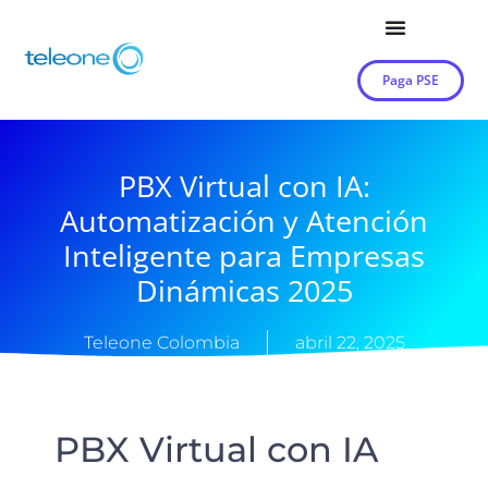
Paga PSE
PBX Virtual con IA:
Automatización y Atención
Inteligente para Empresas
Dinámicas 2025
Teleone Colombia
abril 22, 2025
PBX Virtual con IA