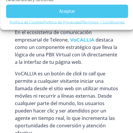
que transforma tu
Aceptar
sitio web
Política de Cookies
Política de Privacidad
Términos y Condiciones
En el ecosistema de comunicación
empresarial de Teleone,
destaca
VoCALLIA
como un componente estratégico que lleva la
lógica de una PBX Virtual con IA directamente
a la interfaz de tu página web.
VoCALLIA es un botón de
click to call
que
permite a cualquier visitante iniciar una
llamada desde el sitio web sin utilizar minutos
móviles ni recurrir a líneas externas. Desde
cualquier parte del mundo, los usuarios
pueden hacer clic y ser atendidos por un
agente en tiempo real, lo que incrementa las
oportunidades de conversión y atención