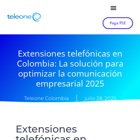
Paga PSE
Extensiones telefónicas en
Colombia: La solución para
optimizar la comunicación
empresarial 2025
Teleone Colombia
julio 28, 2025
Extensiones
telefónicas en