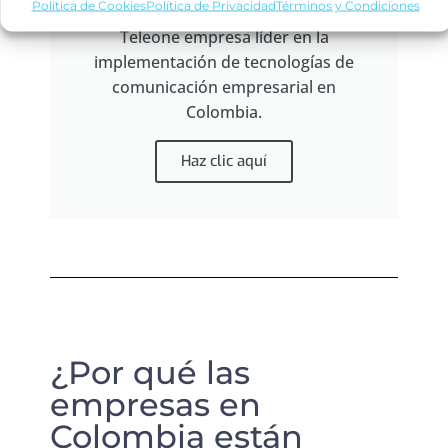
Política de Cookies
Política de Privacidad
Términos y Condiciones
Teleone empresa líder en la
implementación de tecnologías de
comunicación empresarial en
Colombia.
Haz clic aquí
¿Por qué las
empresas en
Colombia están