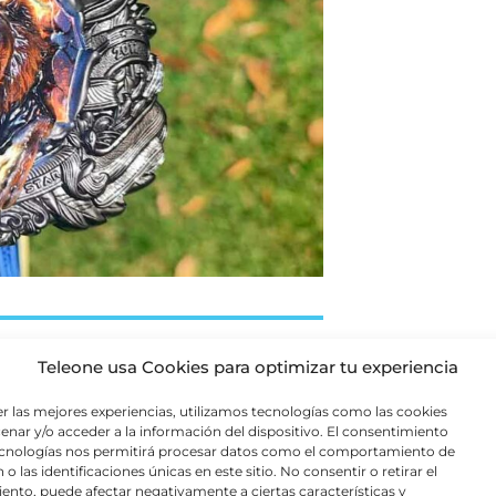
Teleone usa Cookies para optimizar tu experiencia
er las mejores experiencias, utilizamos tecnologías como las cookies
mnicanal mejora la experiencia del
enar y/o acceder a la información del dispositivo. El consentimiento
, confirmación posterior a una compra
ecnologías nos permitirá procesar datos como el comportamiento de
binación con llamadas, WhatsApp u otros
o las identificaciones únicas en este sitio. No consentir o retirar el
ento, puede afectar negativamente a ciertas características y