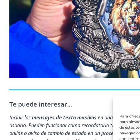
Te puede interesar...
Para ofrec
Incluir los
mensajes de texto masivos
en una estrategia o
para almac
usuario. Pueden funcionar como recordatorio tras un email
de estas t
online o aviso de cambio de estado en un proceso. Su com
navegación 
consentimi