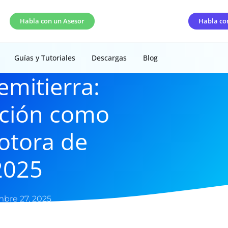
Habla con un Asesor
Habla co
Guías y Tutoriales
Descargas
Blog
emitierra:
ación como
otora de
2025
bre 27, 2025