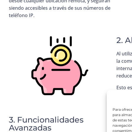
desde cualquier ubicación remota, y seguirán
siendo accesibles a través de sus números de
teléfono IP.
2. 
Al util
la com
interna
reduce
Esto e
empres
Para ofrec
para almac
3. Funcionalidades
de estas t
Avanzadas
navegación 
consentimi