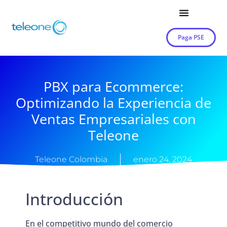
Paga PSE
PBX para Ecommerce:
Optimizando la Experiencia de
Ventas Empresariales con
Teleone
Teleone Colombia
enero 24, 2024
Introducción
En el competitivo mundo del comercio