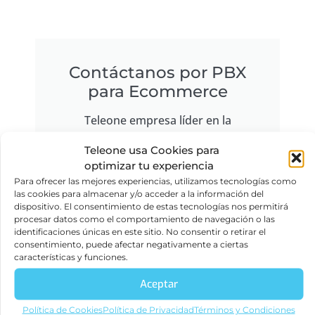
Contáctanos por PBX
para Ecommerce
Teleone empresa líder en la
implementación de tecnologías de
Teleone usa Cookies para
comunicación empresarial en
optimizar tu experiencia
Colombia.
Para ofrecer las mejores experiencias, utilizamos tecnologías como
las cookies para almacenar y/o acceder a la información del
Haz clic aquí
dispositivo. El consentimiento de estas tecnologías nos permitirá
procesar datos como el comportamiento de navegación o las
identificaciones únicas en este sitio. No consentir o retirar el
consentimiento, puede afectar negativamente a ciertas
características y funciones.
Aceptar
Política de Cookies
Política de Privacidad
Términos y Condiciones