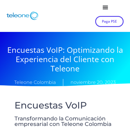
Paga PSE
Encuestas VoIP: Optimizando la
Experiencia del Cliente con
Teleone
Teleone Colombia
noviembre 20, 2023
Encuestas VoIP
Transformando la Comunicación
empresarial con Teleone Colombia