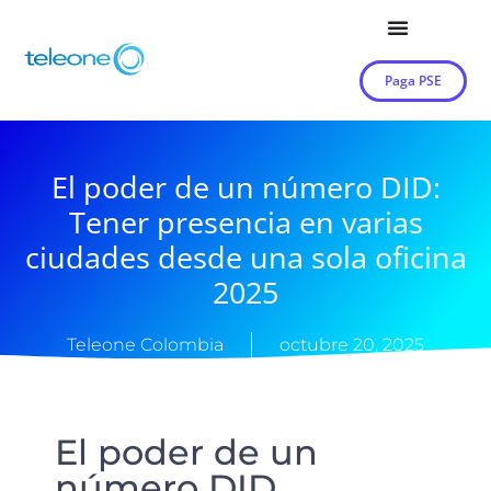
Paga PSE
El poder de un número DID:
Tener presencia en varias
ciudades desde una sola oficina
2025
Teleone Colombia
octubre 20, 2025
El poder de un
número DID