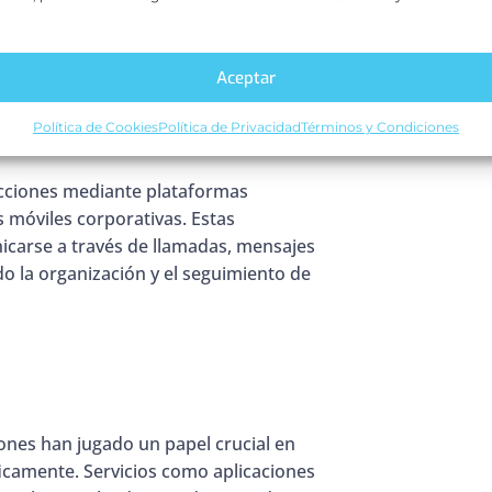
ue fomentan la colaboración entre
Aceptar
entralizadas
Política de Cookies
Política de Privacidad
Términos y Condiciones
acciones mediante plataformas
s móviles corporativas. Estas
carse a través de llamadas, mensajes
do la organización y el seguimiento de
ones han jugado un papel crucial en
icamente. Servicios como aplicaciones