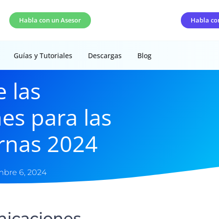
Habla con un Asesor
Habla co
Guías y Tutoriales
Descargas
Blog
 las
es para las
rnas 2024
mbre 6, 2024
nicaciones