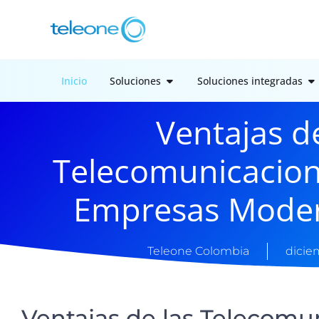
Inicio
Soluciones
Soluciones integradas
Ventajas de
Telecomunicacion
Empresas Mode
Teleone Colombia
dicie
Ventajas de las Telecomu