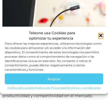
Teleone usa Cookies para
optimizar tu experiencia
Para ofrecer las mejores experiencias, utilizamos tecnologías como
las cookies para almacenar y/o acceder a la información del
dispositivo. El consentimiento de estas tecnologías nos permitirá
procesar datos como el comportamiento de navegación o las
En el mundo empresarial actual, la comunicación
identificaciones únicas en este sitio. No consentir o retirar el
consentimiento, puede afectar negativamente a ciertas
efectiva y la colaboración son fundamentales para el
características y funciones.
éxito de cualquier organización. Con el rápido avance
de la tecnología, las empresas están adoptando cada
Aceptar
vez más las tecnologías de comunicación empresarial
Política de Cookies
Política de Privacidad
Términos y Condiciones
en la nube en LATAM para mejorar su eficiencia,
productividad y competitividad en el mercado.