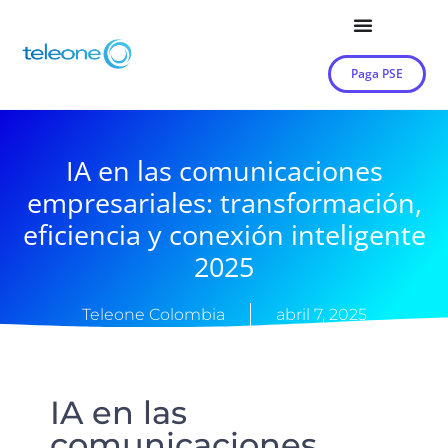
Paga PSE
IA en las comunicaciones
empresariales: transformación,
eficiencia y conexión inteligente
2025
Teleone Colombia
abril 7, 2025
IA en las
comunicaciones