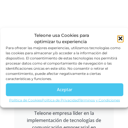
Teleone usa Cookies para
optimizar tu experiencia
Para ofrecer las mejores experiencias, utilizamos tecnologías como
las cookies para almacenar y/o acceder a la información del
dispositivo. El consentimiento de estas tecnologías nos permitirá
procesar datos como el comportamiento de navegación o las
identificaciones únicas en este sitio. No consentir o retirar el
consentimiento, puede afectar negativamente a ciertas
Contáctanos por el
características y funciones.
mejor servicio de PBX
Aceptar
para instituciones
educativas
Política de Cookies
Política de Privacidad
Términos y Condiciones
Teleone empresa líder en la
implementación de tecnologías de
comunicación empresarial en