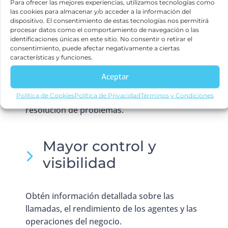
Para ofrecer las mejores experiencias, utilizamos tecnologías como
las cookies para almacenar y/o acceder a la información del
dispositivo. El consentimiento de estas tecnologías nos permitirá
procesar datos como el comportamiento de navegación o las
Mejora en la
identificaciones únicas en este sitio. No consentir o retirar el
productividad
consentimiento, puede afectar negativamente a ciertas
características y funciones.
Aceptar
Agiliza la comunicación interna, la
Política de Cookies
Política de Privacidad
Términos y Condiciones
colaboración entre departamentos y la
resolución de problemas.
Mayor control y
visibilidad
Obtén información detallada sobre las
llamadas, el rendimiento de los agentes y las
operaciones del negocio.